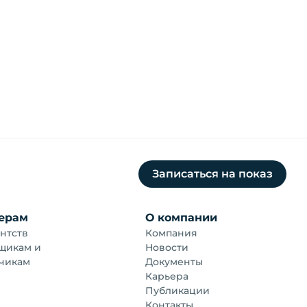
Записаться на показ
ерам
О компании
нтств
Компания
щикам и
Новости
чикам
Документы
Карьера
Публикации
Контакты