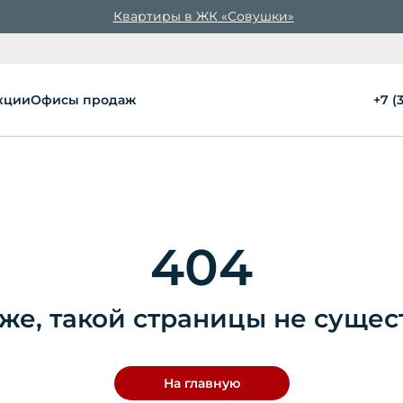
Квартиры в ЖК «Совушки»
кции
Офисы продаж
+7 (
404
же, такой страницы не сущес
На главную