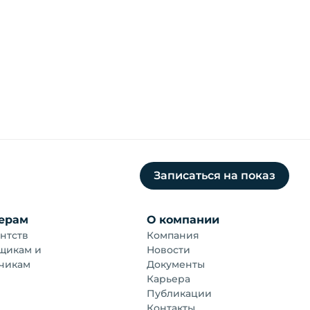
Записаться на показ
ерам
О компании
нтств
Компания
щикам и
Новости
чикам
Документы
Карьера
Публикации
Контакты