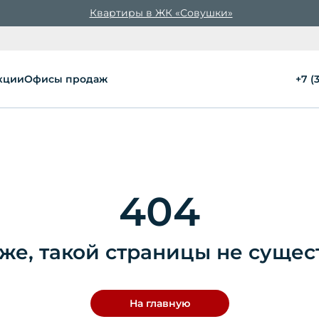
Квартиры в ЖК «Совушки»
кции
Офисы продаж
+7 (
404
же, такой страницы не сущес
На главную