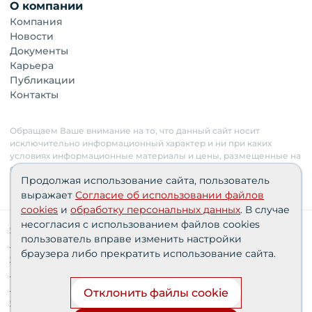
О компании
Компания
Новости
Документы
Карьера
Публикации
Контакты
Обращаем Ваше внимание на то, что данный сайт носит
исключительно информационный характер и ни при каких
условиях информационные материалы и цены, размещенные на
сайте, не являются публичной офертой. Застройщик имеет
Продолжая использование сайта, пользователь
право изменять стоимость объектов.
выражает
Согласие об использовании файлов
cookies
и
обработку персональных данных
. В случае
несогласия с использованием файлов cookies
Сведения о реализуемых требованиях к защите
пользователь вправе изменить настройки
персональных данных АО «СЗ «Партнер‑Строй»»
браузера либо прекратить использование сайта.
Согласия пользователей
Проектные декларации
Политика персональных данных
Отклонить файлы cookie
Финансирование строительства при поддержке