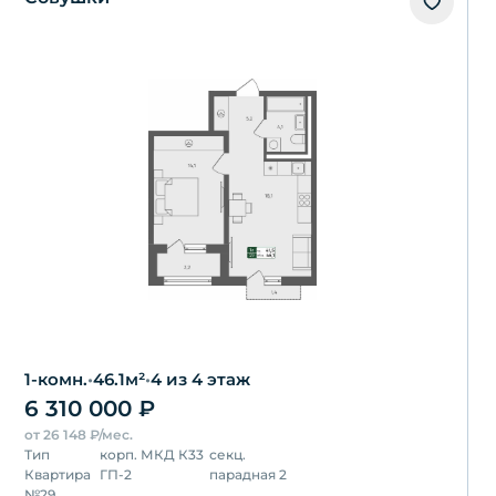
1-комн.
•
46.1
м²
•
4
из 4 этаж
6 310 000
₽
от
26 148
₽/мес.
Тип
корп.
МКД К33
секц.
Квартира
ГП-2
парадная 2
№
29