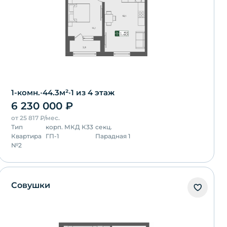
1-комн.
•
44.3
м²
•
1
из 4 этаж
6 230 000
₽
от
25 817
₽/мес.
Тип
корп.
МКД К33
секц.
Квартира
ГП-1
Парадная 1
№
2
Совушки