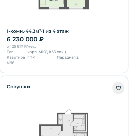
1-комн.
•
44.3
м²
•
1
из 4 этаж
6 230 000
₽
от
25 817
₽/мес.
Тип
корп.
МКД К33
секц.
Квартира
ГП-1
Парадная 2
№
16
Совушки