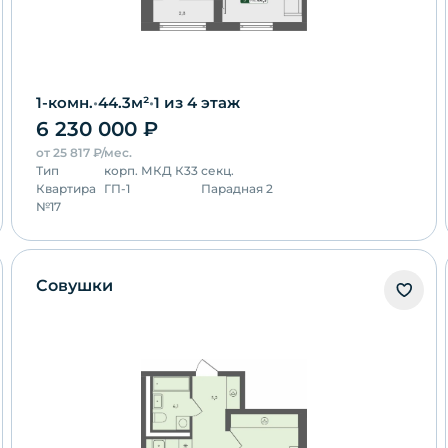
1-комн.
•
44.3
м²
•
1
из 4 этаж
6 230 000
₽
от
25 817
₽/мес.
Тип
корп.
МКД К33
секц.
Квартира
ГП-1
Парадная 2
№
17
Совушки