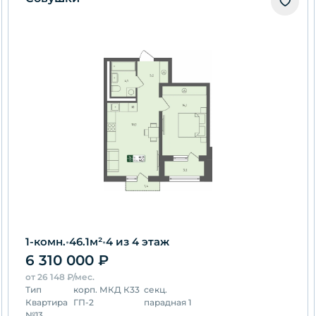
1-комн.
•
46.1
м²
•
4
из 4 этаж
6 310 000
₽
от
26 148
₽/мес.
Тип
корп.
МКД К33
секц.
Квартира
ГП-2
парадная 1
№
13