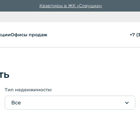
Квартиры в ЖК «Совушки»
кции
Офисы продаж
+7 (
ть
Тип недвижимости:
Все