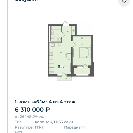
1-комн.
•
46.1
м²
•
4
из 4 этаж
6 310 000
₽
от
26 148
₽/мес.
Тип
корп.
МКД К33
секц.
Квартира
ГП-1
Парадная 1
№
13