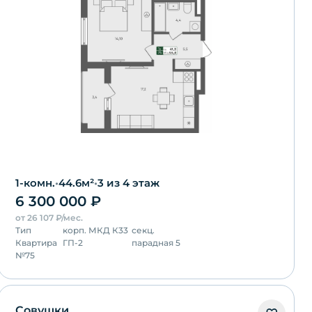
1-комн.
•
44.6
м²
•
3
из 4 этаж
6 300 000
₽
от
26 107
₽/мес.
Тип
корп.
МКД К33
секц.
Квартира
ГП-2
парадная 5
№
75
Совушки