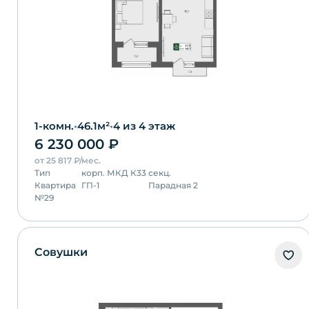
1-комн.
•
46.1
м²
•
4
из 4 этаж
6 230 000
₽
от
25 817
₽/мес.
Тип
корп.
МКД К33
секц.
Квартира
ГП-1
Парадная 2
№
29
Совушки