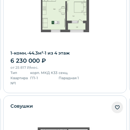
1-комн.
•
44.3
м²
•
1
из 4 этаж
6 230 000
₽
от
25 817
₽/мес.
Тип
корп.
МКД К33
секц.
Квартира
ГП-1
Парадная 1
№
1
Совушки