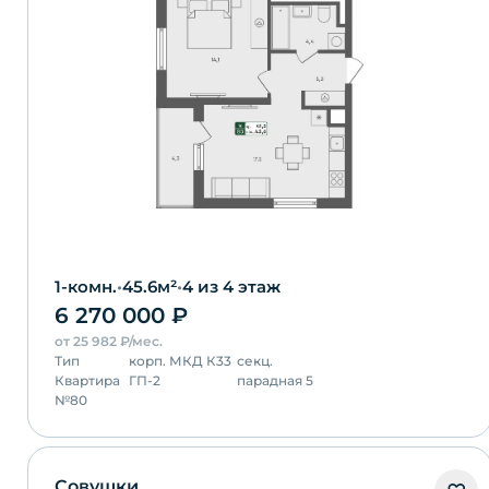
1-комн.
•
45.6
м²
•
4
из 4 этаж
6 270 000
₽
от
25 982
₽/мес.
Тип
корп.
МКД К33
секц.
Квартира
ГП-2
парадная 5
№
80
Совушки