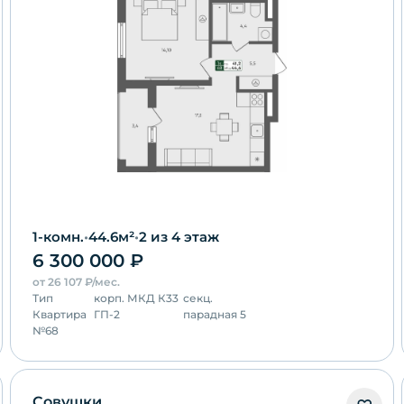
1-комн.
•
44.6
м²
•
2
из 4 этаж
6 300 000
₽
от
26 107
₽/мес.
Тип
корп.
МКД К33
секц.
Квартира
ГП-2
парадная 5
№
68
Совушки