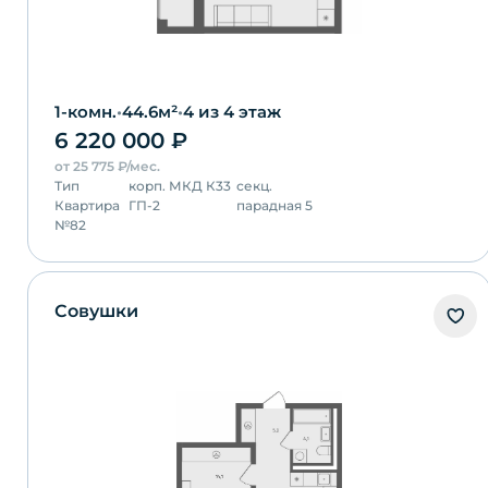
1-комн.
•
44.6
м²
•
4
из 4 этаж
6 220 000
₽
от
25 775
₽/мес.
Тип
корп.
МКД К33
секц.
Квартира
ГП-2
парадная 5
№
82
Совушки