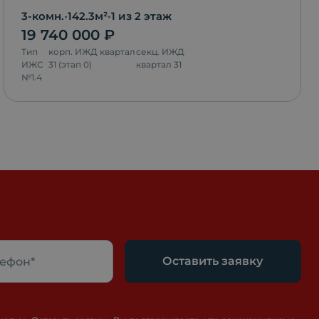
3-комн.
•
142.3
м²
•
1
из 2 этаж
19 740 000
₽
Тип
корп.
ИЖД квартал
секц.
ИЖД
ИЖС
31 (этап 0)
квартал 31
№
1.4
Оставить заявку