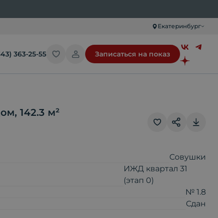
Екатеринбург
343) 363-25-55
Записаться на показ
дом
,
142.3
м²
Скопировать ссылку
Совушки
ИЖД квартал 31
(этап 0)
Отправить по почте
№ 1.8
Сдан
Telegram