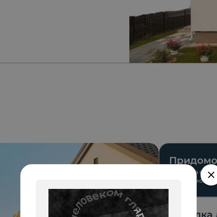
Придомо
Все дома с зем
участке можно 
установить бас
Отделка