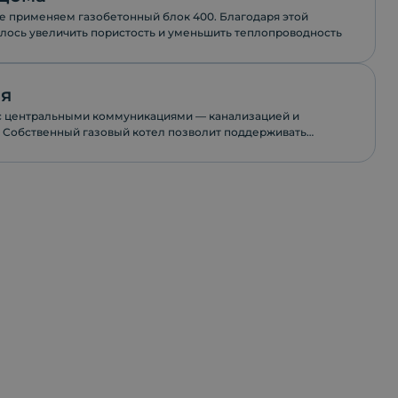
е применяем газобетонный блок 400. Благодаря этой
алось увеличить пористость и уменьшить теплопроводность
ая
с центральными коммуникациями — канализацией и
 Собственный газовый котел позволит поддерживать
ый температурный режим