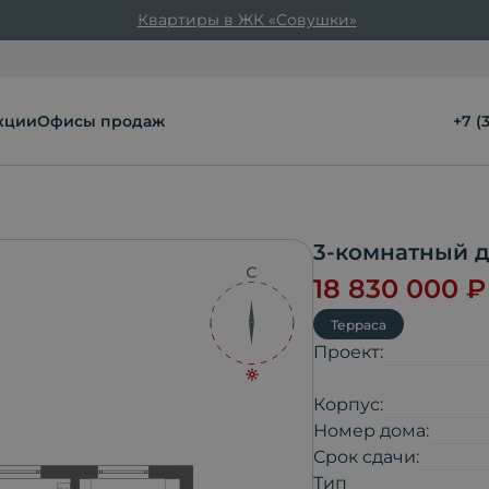
Квартиры в ЖК «Совушки»
кции
Офисы продаж
+7 (
3-комнатный 
18 830 000
₽
Терраса
Проект:
Корпус:
Номер дома:
Срок сдачи:
Тип