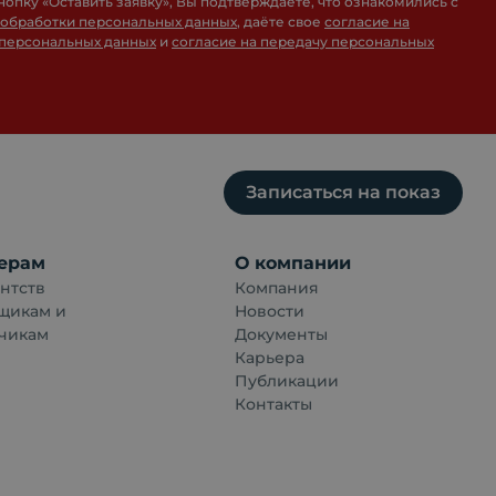
нопку «
Оставить заявку
», Вы подтверждаете, что ознакомились с
 обработки персональных данных
, даёте свое
согласие на
 персональных данных
и
согласие на передачу персональных
Записаться на показ
ерам
О компании
нтств
Компания
щикам и
Новости
чикам
Документы
Карьера
Публикации
Контакты