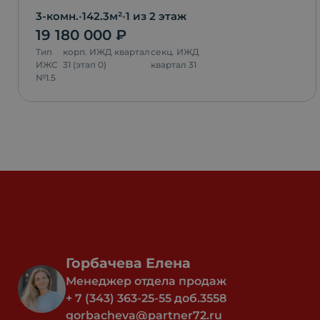
3-комн.
•
142.3
м²
•
1
из 2 этаж
19 180 000
₽
Тип
корп.
ИЖД квартал
секц.
ИЖД
ИЖС
31 (этап 0)
квартал 31
№
1.5
Горбачева Елена
Менеджер отдела продаж
+ 7 (343) 363-25-55 доб.3558
gorbacheva@partner72.ru