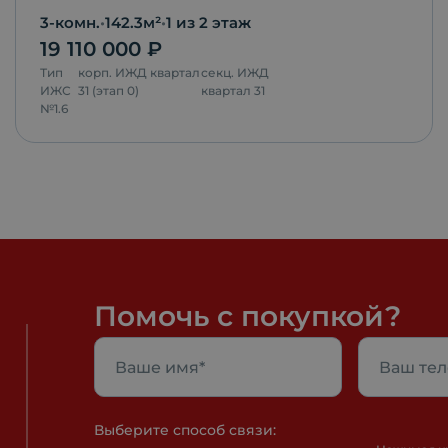
3-комн.
•
142.3
м²
•
1
из 2 этаж
19 110 000
₽
Тип
корп.
ИЖД квартал
секц.
ИЖД
ИЖС
31 (этап 0)
квартал 31
№
1.6
Помочь с покупкой?
Выберите способ связи: