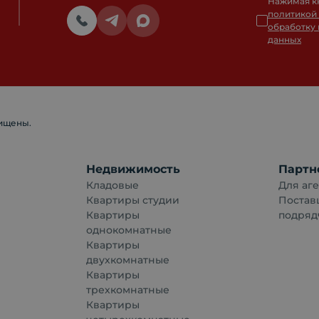
Нажимая к
политикой
обработку
данных
щищены.
Недвижимость
Партн
Кладовые
Для аге
Квартиры студии
Постав
Квартиры
подряд
однокомнатные
Квартиры
двухкомнатные
Квартиры
трехкомнатные
Квартиры