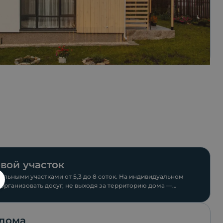
вой участок
ельными участками от 5,3 до 8 соток. На индивидуальном
организовать досуг, не выходя за территорию дома —
сейн, барбекю, теплицу
 дома