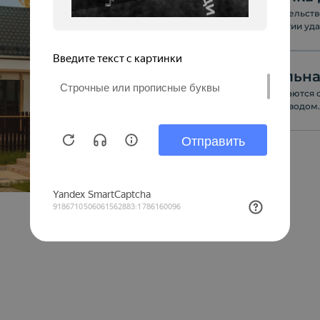
В строительств
технологии уд
Котельн
Дома сдаются 
водопроводом.
индивидуальн