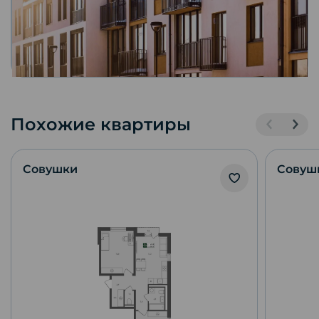
Похожие квартиры
Совушки
Совуш