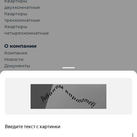
Квартиры
двухкомнатные
Квартиры
трехкомнатные
Квартиры
четырехкомнатные
О компании
Компания
Новости
Документы
Карьера
Публикации
Контакты
Обращаем Ваше внимание на то, что данный сайт носит
исключительно информационный характер и ни при каких
условиях информационные материалы и цены, размещенные на
сайте, не являются публичной офертой. Застройщик имеет
Продолжая использование сайта, пользователь
право изменять стоимость объектов.
выражает
Согласие об использовании файлов
cookies
и
обработку персональных данных
. В случае