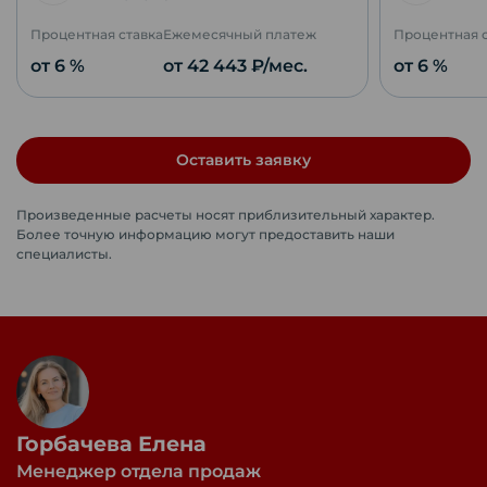
Процентная ставка
Ежемесячный платеж
Процентная 
от 6 %
от
42 443
₽/мес.
от 6 %
Оставить заявку
Произведенные расчеты носят приблизительный характер.
Более точную информацию могут предоставить наши
специалисты.
Горбачева Елена
Менеджер отдела продаж