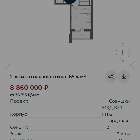
2-комнатная квартира
,
66.4
м²
8 860 000
₽
от
36 715
₽/мес.
Проект:
Совушки
МКД К33
Корпус:
ГП-2
парадная
Секция:
2
Этаж:
3
из
4