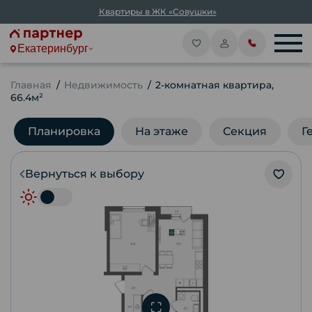
Квартиры в ЖК «Совушки»
Екатеринбург
Главная
Недвижимость
2-комнатная квартира,
66.4м²
Планировка
На этаже
Секция
Г
Вернуться к выбору