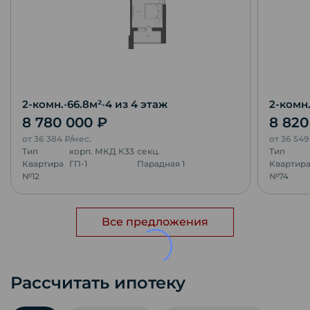
2-комн.
•
66.8
м²
•
4
из 4 этаж
2-комн
8 780 000
₽
8 82
от
36 384
₽/мес.
от
36 54
Тип
корп.
МКД К33
секц.
Тип
Квартира
ГП-1
Парадная 1
Квартир
№
12
№
74
Все предложения
Рассчитать ипотеку