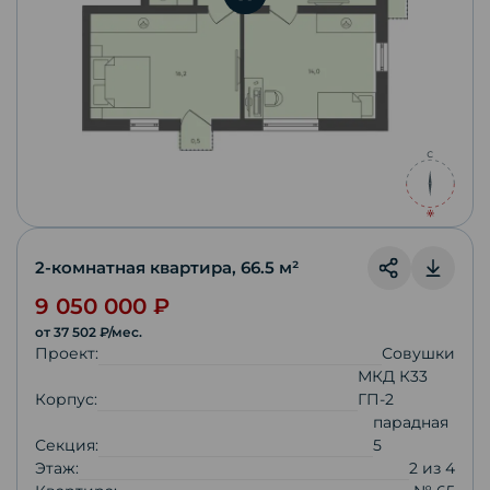
2-комнатная квартира
,
66.5
м²
9 050 000
₽
от
37 502
₽/мес.
Проект:
Совушки
МКД К33
Корпус:
ГП-2
парадная
Секция:
5
Этаж:
2
из
4