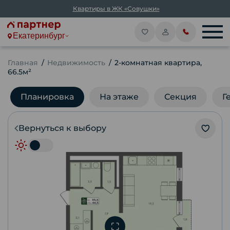
Квартиры в ЖК «Совушки»
Екатеринбург
Главная
Недвижимость
2-комнатная квартира,
66.5м²
Планировка
На этаже
Секция
Г
Вернуться к выбору