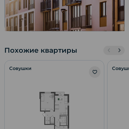
Похожие квартиры
Совушки
Совуш