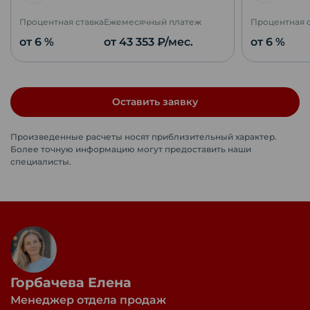
Процентная ставка
Ежемесячный платеж
Процентная 
от 6 %
от
43 353
₽/мес.
от 6 %
Оставить заявку
Произведенные расчеты носят приблизительный характер.
Более точную информацию могут предоставить наши
специалисты.
Горбачева Елена
Менеджер отдела продаж