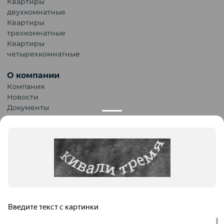
Квартиры
двухкомнатные
Квартиры
трехкомнатные
Квартиры
четырехкомнатные
О компании
Компания
Новости
Документы
Карьера
Публикации
Контакты
Обращаем Ваше внимание на то, что данный сайт носит
исключительно информационный характер и ни при каких
условиях информационные материалы и цены, размещенные на
сайте, не являются публичной офертой. Застройщик имеет
Продолжая использование сайта, пользователь
право изменять стоимость объектов.
выражает
Согласие об использовании файлов
cookies
и
обработку персональных данных
. В случае