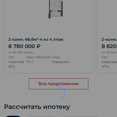
2-комн.
•
66.8
м²
•
4
из 4 этаж
2-комн
8 780 000
₽
8 82
от
36 384
₽/мес.
от
36 54
Тип
корп.
МКД К33
секц.
Тип
Квартира
ГП-1
Парадная 1
Квартир
№
12
№
74
Все предложения
Рассчитать ипотеку