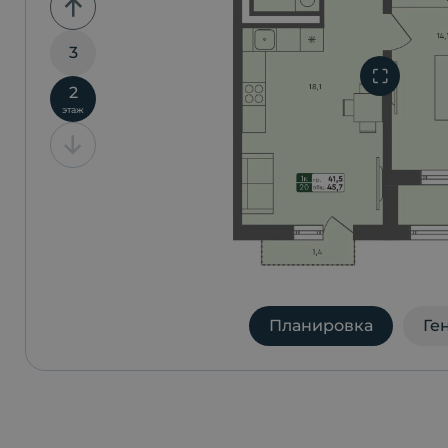
3
2
этаж
Планировка
Ге