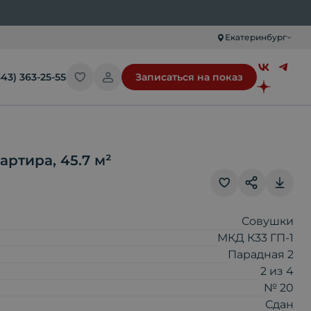
Екатеринбург
343) 363-25-55
Записаться на показ
вартира
,
45.7
м²
Совушки
Скопировать ссылку
МКД К33 ГП-1
Парадная 2
Отправить по почте
2
из
4
№ 20
Сдан