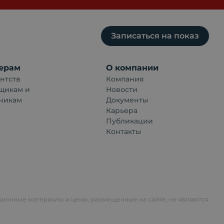
Записаться на показ
ерам
О компании
нтств
Компания
щикам и
Новости
чикам
Документы
Карьера
Публикации
Контакты
ционные материалы и цены, размещенные на сайте, не являются