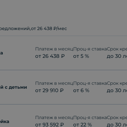
редложений
,от 26 438 ₽/мес
Платеж в месяц
Проц-я ставка
Срок кр
ка
от
26 438
₽
от
5
%
до
30
л
Платеж в месяц
Проц-я ставка
Срок кр
й с детьми
от
29 910
₽
от
6
%
до
30
л
Платеж в месяц
Проц-я ставка
Срок кр
ойка
от
93 592
₽
от
22
%
до
30
л