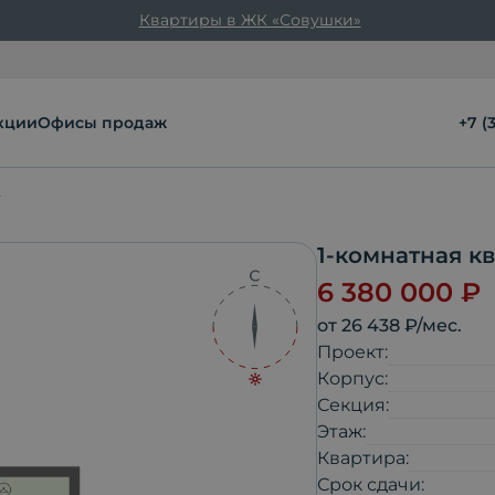
Квартиры в ЖК «Совушки»
кции
Офисы продаж
+7 (
²
1-комнатная к
6 380 000
₽
от
26 438
₽/мес.
Проект:
Корпус:
Секция:
Этаж:
Квартира:
Срок сдачи: