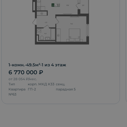
1-комн.
•
49.5
м²
•
1
из 4 этаж
6 770 000
₽
от
28 054
₽/мес.
Тип
корп.
МКД К33
секц.
Квартира
ГП-2
парадная 5
№
63