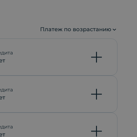
Платеж по возрастанию
едита
ет
едита
ет
едита
ет