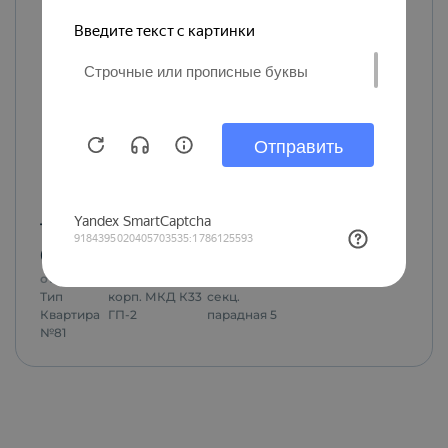
1-комн.
•
47.9
м²
•
4
из 4 этаж
6 360 000
₽
от
26 355
₽/мес.
Тип
корп.
МКД К33
секц.
Квартира
ГП-2
парадная 5
№
81