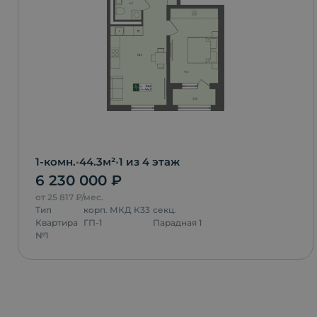
1-комн.
•
44.3
м²
•
1
из 4 этаж
6 230 000
₽
от
25 817
₽/мес.
Тип
корп.
МКД К33
секц.
Квартира
ГП-1
Парадная 1
№
1