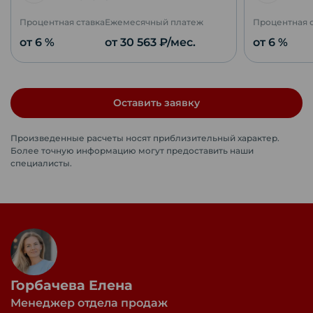
Процентная ставка
Ежемесячный платеж
Процентная 
от 6 %
от
30 563
₽/мес.
от 6 %
Оставить заявку
Произведенные расчеты носят приблизительный характер.
Более точную информацию могут предоставить наши
специалисты.
Горбачева Елена
Менеджер отдела продаж