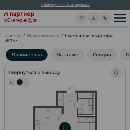
Квартиры в ЖК «Совушки»
Екатеринбург
Главная
Недвижимость
1-комнатная квартира,
45.7м²
Планировка
На этаже
Секция
Г
Вернуться к выбору