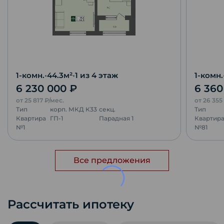
1-комн.
•
44.3
м²
•
1
из 4 этаж
1-комн.
6 230 000
₽
6 36
от
25 817
₽/мес.
от
26 355
Тип
корп.
МКД К33
секц.
Тип
Квартира
ГП-1
Парадная 1
Квартир
№
1
№
81
Все предложения
Рассчитать ипотеку