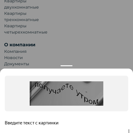
Квартиры
двухкомнатные
Квартиры
трехкомнатные
Квартиры
четырехкомнатные
О компании
Компания
Новости
Документы
Карьера
Публикации
Контакты
Обращаем Ваше внимание на то, что данный сайт носит
исключительно информационный характер и ни при каких
условиях информационные материалы и цены, размещенные на
сайте, не являются публичной офертой. Застройщик имеет
Продолжая использование сайта, пользователь
право изменять стоимость объектов.
выражает
Согласие об использовании файлов
cookies
и
обработку персональных данных
. В случае