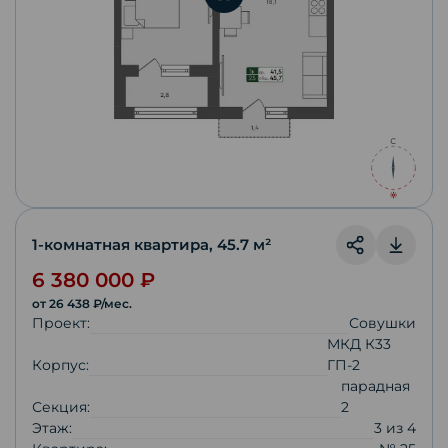
1-комнатная квартира
,
45.7
м²
6 380 000
₽
от
26 438
₽/мес.
Проект:
Совушки
МКД К33
Корпус:
ГП-2
парадная
Секция:
2
Этаж:
3
из
4