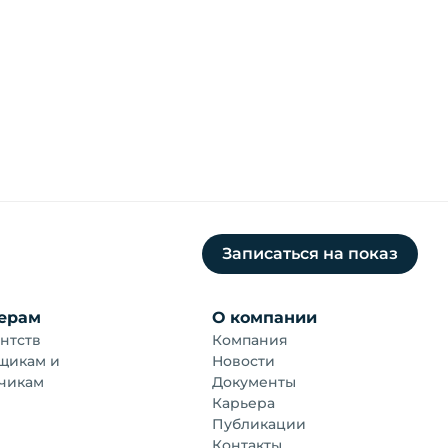
Записаться на показ
ерам
О компании
нтств
Компания
щикам и
Новости
чикам
Документы
Карьера
Публикации
Контакты