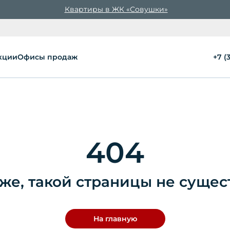
Квартиры в ЖК «Совушки»
кции
Офисы продаж
+7 (
404
же, такой страницы не сущес
На главную