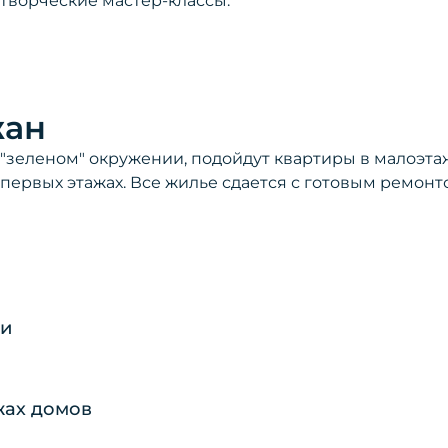
творческие мастер-классы.
жан
о "зеленом" окружении, подойдут квартиры в малоэт
первых этажах. Все жилье сдается с готовым ремон
ли
жах домов