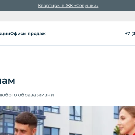
Квартиры в ЖК «Совушки»
кции
Офисы продаж
+7 (
лам
 любого образа жизни