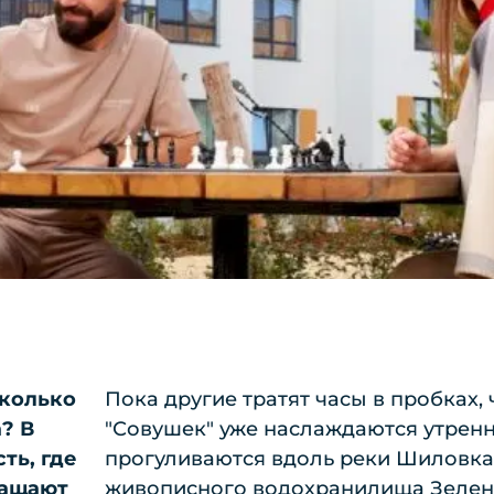
сколько
Пока другие тратят часы в пробках,
а? В
"Совушек" уже наслаждаются утренн
ть, где
прогуливаются вдоль реки Шиловка. 
ращают
живописного водохранилища Зелены