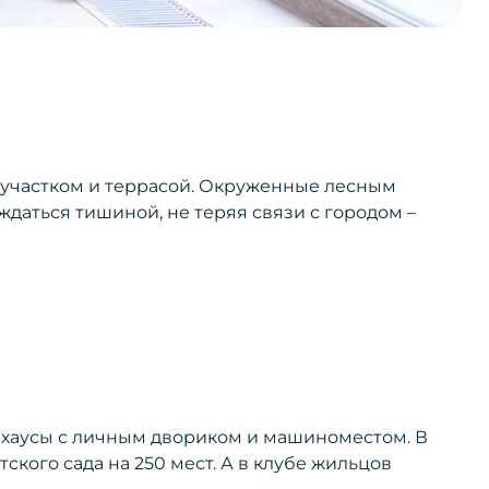
м участком и террасой. Окруженные лесным
даться тишиной, не теряя связи с городом –
нхаусы с личным двориком и машиноместом. В
кого сада на 250 мест. А в клубе жильцов